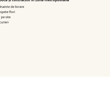
nainte de livrare
spete flori
 pe site
curieri