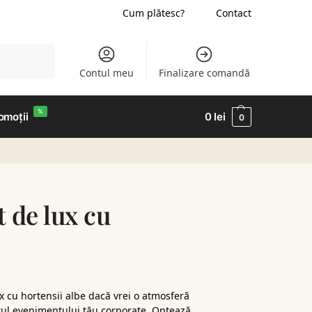
Cum plătesc?
Contact
Caută
Contul meu
Finalizare comandă
%
omoții
0
lei
0
 de lux cu
 cu hortensii albe dacă vrei o atmosferă
drul evenimentului tău corporate. Optează