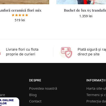
Amforă ceramică flori mix
Buchet de lux 65 trandafi
1.359
lei
519
lei
Livrare flori cu flota
Plată sigură şi ra
proprie de curieri
direct pe site
DESPRE
INFORMAȚII
Povestea noastră
Harta site-u
nare
Blog
Termeni și c
Contact
Protecția da