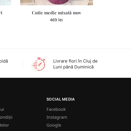
ri
Cutie medie mixată mov
469
lei
pidă
Livrare flori în Cluj de
Luni până Duminică
SOCIAL MEDIA
lui
Facebook
ondiții
Instagram
telor
Google