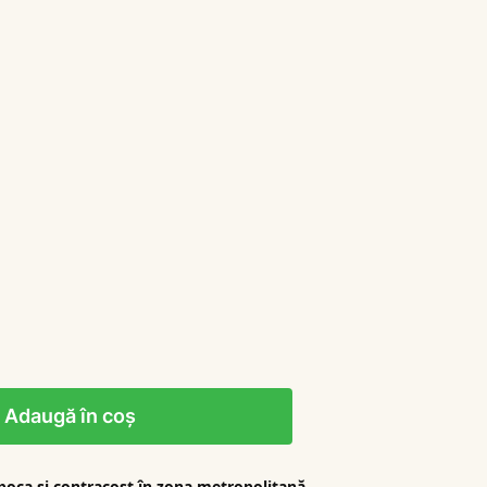
Adaugă în coș
apoca şi contracost în zona metropolitană