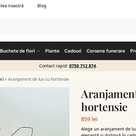
tea noastră
Blog
Buchete de flori
Plante
Cadouri
Coroane funerare
Pr
Contact rapid:
0750 712 874
.
ori
»
Aranjament de lux cu hortensie
Aranjament
hortensie
859
lei
Alege un aranjament de lux
elegantă și distinsă în ca