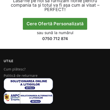
Lasă-ne pe noi să furnizăm florile pentru
compania ta și totul va fi așa cum ai visat –
PERFECT!
Cere Ofertă Personalizată
sau sună la numărul
0750 712 874
UTILE
Cum plătesc?
Politică de returnare