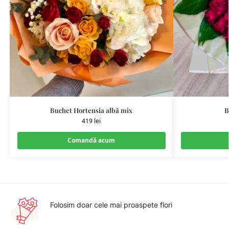
Buchet Hortensia albă mix
B
419
lei
Comandă acum
Folosim doar cele mai proaspete flori