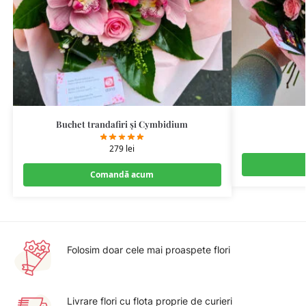
Buchet trandafiri și Cymbidium
279
lei
Comandă acum
Folosim doar cele mai proaspete flori
Livrare flori cu flota proprie de curieri