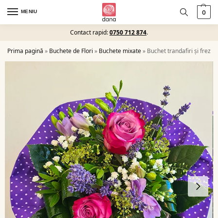
MENIU
0
Contact rapid:
0750 712 874
.
Prima pagină
»
Buchete de Flori
»
Buchete mixate
»
Buchet trandafiri și frezii