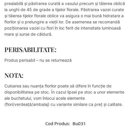
prealabilă și păstrarea curată a vasului precum și tăierea oblică
la unghi de 45 de grade a tijelor florale. Păstrarea vazei curate
și tăierea tijelor florale oblice va asigura o mai bună hidratare a
florilor și o prelungire a vieții lor. De asemenea se recomandă
poziționarea vazei cu flori în loc ferit de intensitate luminoasă
mare și surse de căldură.
PERISABILITATE:
Produs perisabil – nu se returnează
NOTA:
Culoarea sau nuanţa florilor poate să difere în funcţie de
disponibilitatea pe stoc. În cazul lipsei pe stoc a unor elemente
ale buchetului, vom înlocui acele elemente
(flori/verdeață/ambalaj) cu variante similare ca preț și calitate.
Cod Produs:
Bu031