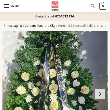
MENIU
0
Contact rapid:
0750 712 874
.
Prima pagină
»
Coroane funerare Cluj
»
Coroană 18 trandafiri albi și crizante