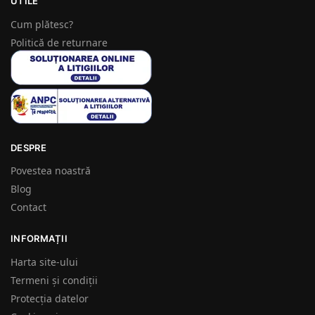
UTILE
Cum plătesc?
Politică de returnare
DESPRE
Povestea noastră
Blog
Contact
INFORMAȚII
Harta site-ului
Termeni și condiții
Protecția datelor