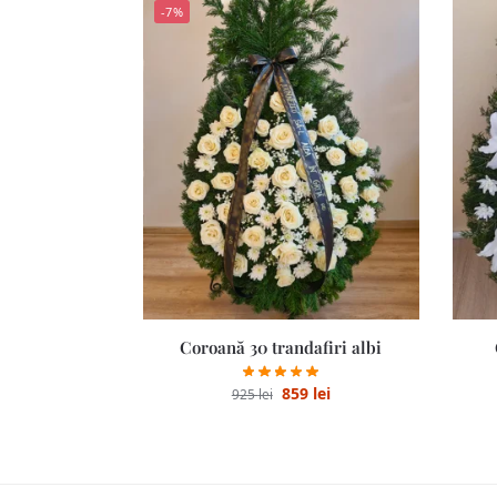
-7%
Coroană 30 trandafiri albi
859
lei
925
lei