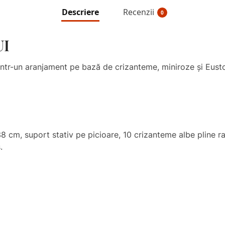
Descriere
Recenzii
0
UI
printr-un aranjament pe bază de crizanteme, miniroze și Eus
 cm, suport stativ pe picioare, 10 crizanteme albe pline r
.