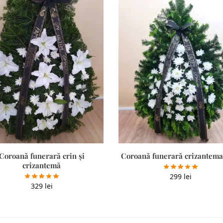
Coroană funerară crin și
Coroană funerară crizantema
crizantemă
299
lei
329
lei