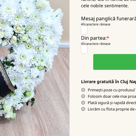
cele nobile sentimente.
Mesaj panglică funerar
40
caractere rămase
Din partea:
*
40
caractere rămase
Livrare gratuită în Cluj N
Primești poze cu produsul î
Folosim doar cele mai proa
Plată sigură şi rapidă direct
Livrăm cu flota proprie de 