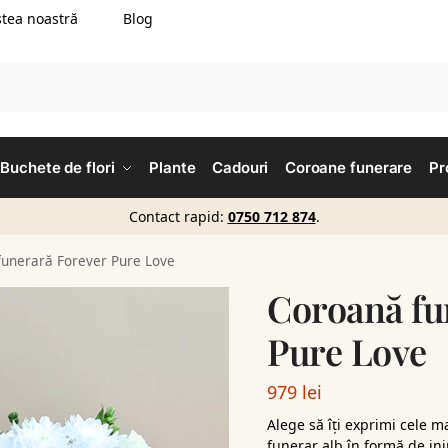
tea noastră
Blog
Buchete de flori
Plante
Cadouri
Coroane funerare
Pr
Contact rapid:
0750 712 874
.
funerară Forever Pure Love
Coroană fu
Pure Love
979
lei
Alege să îți exprimi cele m
funerar alb în formă de in