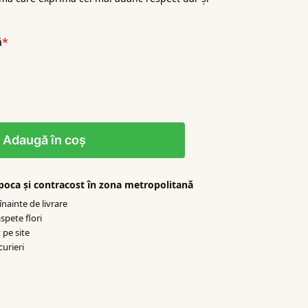
ă
*
Adaugă în coș
apoca şi contracost în zona metropolitană
nainte de livrare
spete flori
 pe site
curieri