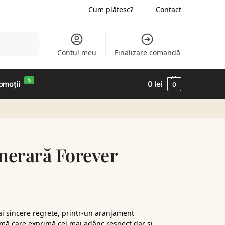
Cum plătesc?
Contact
Caută
Contul meu
Finalizare comandă
%
omoții
0
lei
0
nerară Forever
ai sincere regrete, printr-un aranjament
imă care exprimă cel mai adânc respect dar și