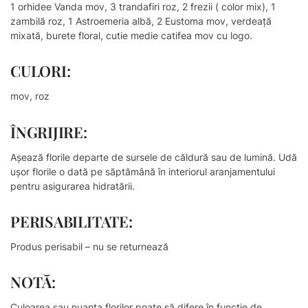
1 orhidee Vanda mov, 3 trandafiri roz, 2 frezii ( color mix), 1
zambilă roz, 1 Astroemeria albă, 2 Eustoma mov, verdeață
mixată, burete floral, cutie medie catifea mov cu logo.
CULORI:
mov, roz
ÎNGRIJIRE:
Așează florile departe de sursele de căldură sau de lumină. Udă
ușor florile o dată pe săptămână în interiorul aranjamentului
pentru asigurarea hidratării.
PERISABILITATE:
Produs perisabil – nu se returnează
NOTĂ:
Culoarea sau nuanţa florilor poate să difere în funcţie de