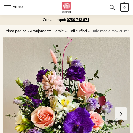
MENIU
0
Contact rapid:
0750 712 874
.
Prima pagină
»
Aranjamente Florale
»
Cutii cu flori
»
Cutie medie mov cu mix de