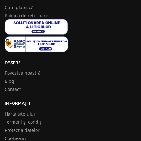
Cum plătesc?
Politică de returnare
DESPRE
Povestea noastră
Blog
Contact
INFORMAȚII
Harta site-ului
Termeni și condiții
Protecția datelor
Cookie-uri