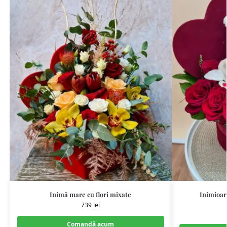
Inimă mare cu flori mixate
Inimioar
739
lei
Comandă acum