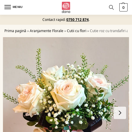
MENIU
0
Contact rapid:
0750 712 874
.
Prima pagină
»
Aranjamente Florale
»
Cutii cu flori
»
Cutie roz cu trandafiri alb