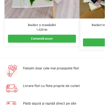
Buchet 51 trandafiri
Buchet tr
1.029
lei
Comandă acum
Folosim doar cele mai proaspete flori
Livrare flori cu flota proprie de curieri
Plată sigură şi rapidă direct pe site