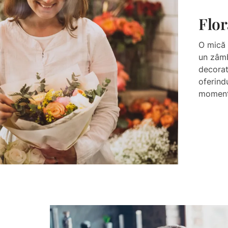
Flor
O mică 
un zâmb
decorat
oferindu
momente