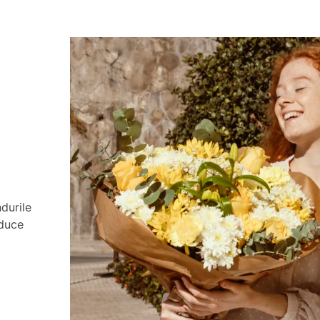
ndurile
aduce