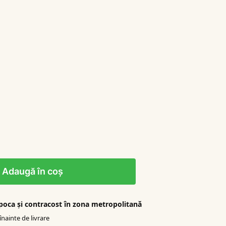
Adaugă în coș
apoca şi contracost în zona metropolitană
nainte de livrare