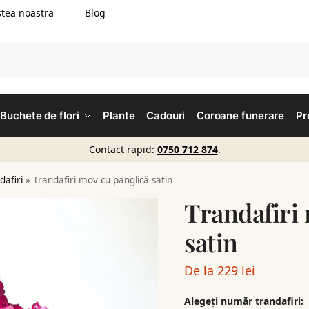
tea noastră
Blog
Buchete de flori
Plante
Cadouri
Coroane funerare
Pr
Contact rapid:
0750 712 874
.
dafiri
»
Trandafiri mov cu panglică satin
Trandafiri
satin
De la
229
lei
Alegeți număr trandafiri: