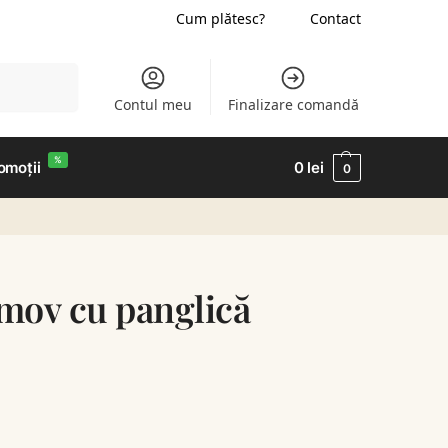
Cum plătesc?
Contact
Caută
Contul meu
Finalizare comandă
%
omoții
0
lei
0
 mov cu panglică