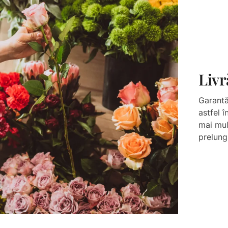
Livr
Garantă
astfel 
mai mul
prelung