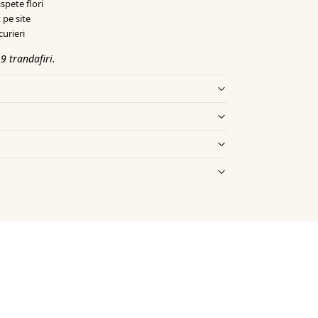
spete flori
 pe site
curieri
9 trandafiri.