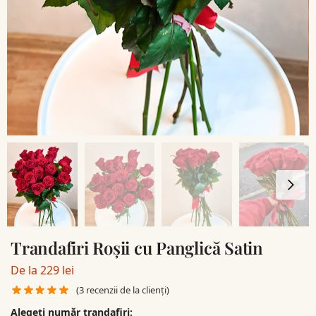
Trandafiri Roșii cu Panglică Satin
De la
229
lei
(
3
recenzii de la clienți)
Alegeți număr trandafiri: