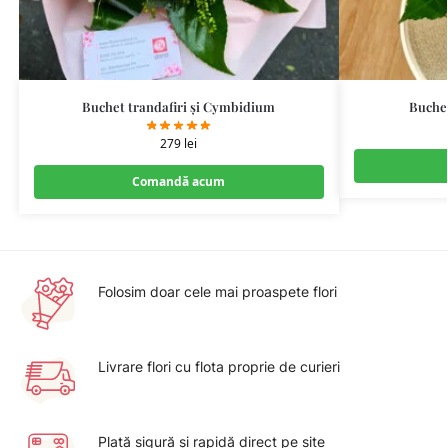
Buchet trandafiri și Cymbidium
Buchet
279
lei
Comandă acum
Folosim doar cele mai proaspete flori
Livrare flori cu flota proprie de curieri
Plată sigură şi rapidă direct pe site