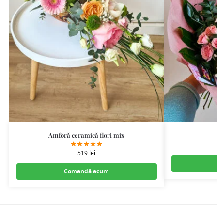
Amforă ceramică flori mix
519
lei
Comandă acum