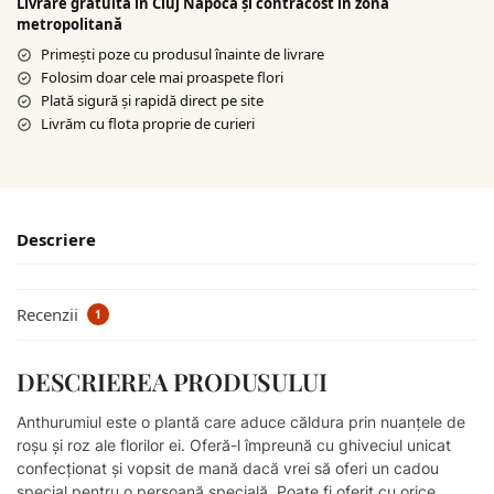
Livrare gratuită în Cluj Napoca şi contracost în zona
metropolitană
Primești poze cu produsul înainte de livrare
Folosim doar cele mai proaspete flori
Plată sigură şi rapidă direct pe site
Livrăm cu flota proprie de curieri
Descriere
Recenzii
1
DESCRIEREA PRODUSULUI
Anthurumiul este o plantă care aduce căldura prin nuanțele de
roșu și roz ale florilor ei. Oferă-l împreună cu ghiveciul unicat
confecționat și vopsit de mană dacă vrei să oferi un cadou
special pentru o persoană specială. Poate fi oferit cu orice