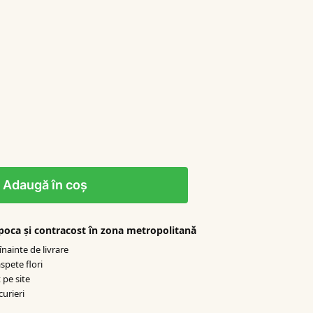
Adaugă în coș
apoca şi contracost în zona metropolitană
nainte de livrare
spete flori
 pe site
curieri