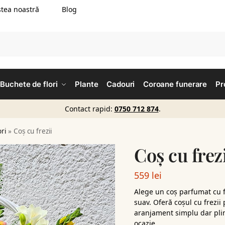
tea noastră
Blog
Buchete de flori
Plante
Cadouri
Coroane funerare
Pr
Contact rapid:
0750 712 874
.
ori
»
Coș cu frezii
Coș cu frez
559
lei
Alege un coș parfumat cu f
suav. Oferă coșul cu frezii
aranjament simplu dar plin 
ocazie.