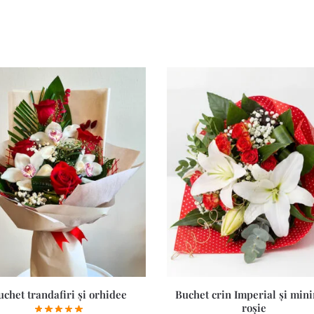
uchet trandafiri și orhidee
Buchet crin Imperial și mini
roșie