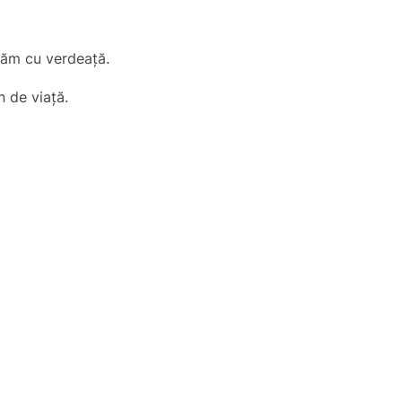
onăm cu verdeață.
n de viață.