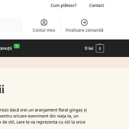
Cum plătesc?
Contact
Caută
Contul meu
Finalizare comandă
%
omoții
0
lei
0
ii
rezii dacă vrei un aranjament floral gingaș și
 pentru oricare eveniment din viața ta, un
de stil, care te va reprezenta cu stil la orice