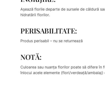
Așează florile departe de sursele de căldură sa
hidratării florilor.
PERISABILITATE:
Produs perisabil – nu se returnează
NOTĂ:
Culoarea sau nuanţa florilor poate să difere în f
înlocui acele elemente (flori/verdeață/ambalaj) c