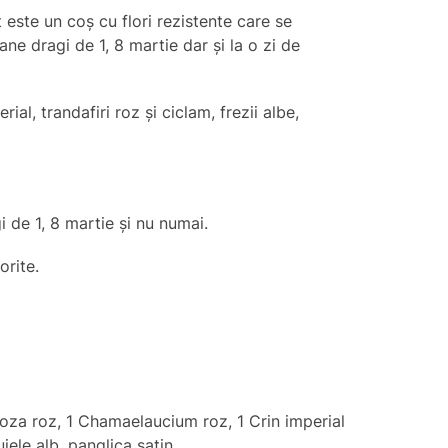
 este un coș cu flori rezistente care se
ane dragi de 1, 8 martie dar și la o zi de
al, trandafiri roz și ciclam, frezii albe,
 de 1, 8 martie și nu numai.
dorite.
iroza roz, 1 Chamaelaucium roz, 1 Crin imperial
iele alb, panglica satin.