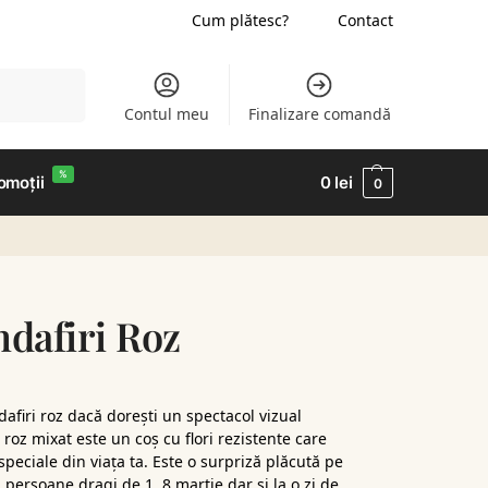
Cum plătesc?
Contact
Caută
Contul meu
Finalizare comandă
%
omoții
0
lei
0
ndafiri Roz
afiri roz dacă dorești un spectacol vizual
ri roz mixat este un coș cu flori rezistente care
speciale din viața ta. Este o surpriză plăcută pe
ei persoane dragi de 1, 8 martie dar și la o zi de