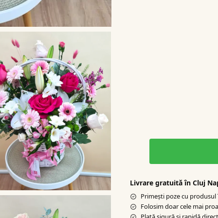
Livrare gratuită în Cluj N
Primești poze cu produsul î
Folosim doar cele mai proa
Plată sigură şi rapidă direct