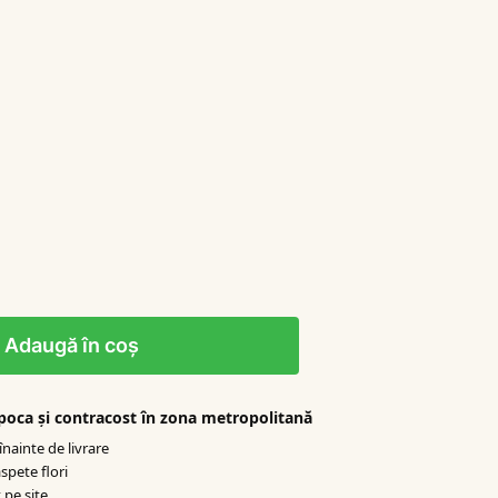
Adaugă în coș
apoca şi contracost în zona metropolitană
nainte de livrare
spete flori
 pe site