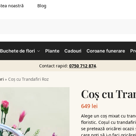
tea noastră
Blog
Buchete de flori
Plante
Cadouri
Coroane funerare
Pr
Contact rapid:
0750 712 874
.
ori
»
Coș cu Trandafiri Roz
Coș cu Tra
649
lei
Alege un coș mixat cu trand
floristic. Coșul cu trandafi
se pretează oricărei ocazii 
care poți să i-o faci oricăr