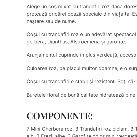
Alege un coș mixat cu trandafiri roz dacă dorești
pretează oricărei ocazii speciale din viața ta. E
naștere sau de nume.
Coșul cu trandafiri roz e un adevărat spectacol vi
gerbera, Dianthus, Alstroemeria și garofițe.
Aranjamentul cuprinde în plus verdeață, accesorii
Culoarea roz, pe placul multor doamne, e o surpr
Coșul cu trandafiri e stabil și rezistent. Poți să-
Buretele floral de bună calitate hidratează bine f
COMPONENTE:
7 Mini Gherbera roz, 3 Trandafiri roz ciclam, 3 
alb, 3 Frezii albe, 3 Garofițe color mix, verdeaț