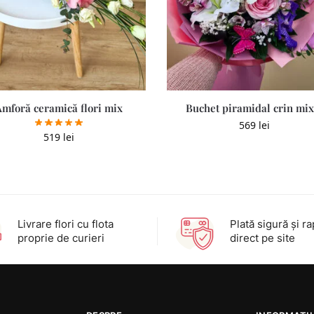
Amforă ceramică flori mix
Buchet piramidal crin mix
569
lei
519
lei
Livrare flori cu flota
Plată sigură şi ra
proprie de curieri
direct pe site