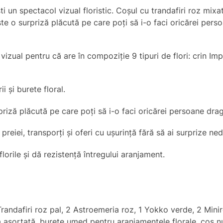
 un spectacol vizual floristic. Coșul cu trandafiri roz mixat
ste o surpriză plăcută pe care poți să i-o faci oricărei perso
zual pentru că are în compoziție 9 tipuri de flori: crin Imperi
 și burete floral.
iză plăcută pe care poți să i-o faci oricărei persoane dragi
l preiei, transporți și oferi cu ușurință fără să ai surprize ne
lorile și dă rezistență întregului aranjament.
Trandafiri roz pal, 2 Astroemeria roz, 1 Yokko verde, 2 Min
ă asortată, burete umed pentru aranjamentele florale, coș nu