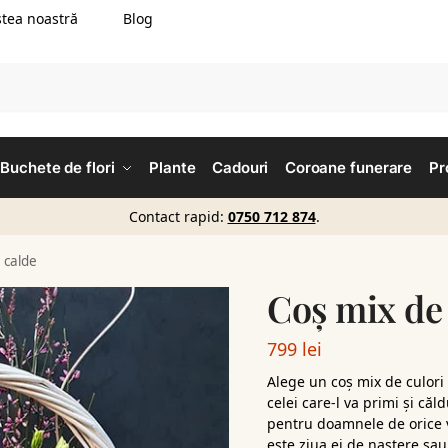
tea noastră
Blog
Buchete de flori
Plante
Cadouri
Coroane funerare
Pr
Contact rapid:
0750 712 874
.
 calde
Coș mix de 
799
lei
Alege un coș mix de culori 
celei care-l va primi și că
pentru doamnele de orice v
este ziua ei de naștere sa