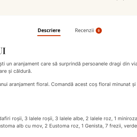
Descriere
Recenzii
0
UI
i un aranjament care să surprindă persoanele dragi din via
re și căldură.
nui aranjament floral. Comandă acest coș floral minunat și
dafiri roșii, 3 lalele roșii, 3 lalele albe, 2 lalele roz, 1 mini
ustoma alb cu mov, 2 Eustoma roz, 1 Genista, 7 frezii, verdea