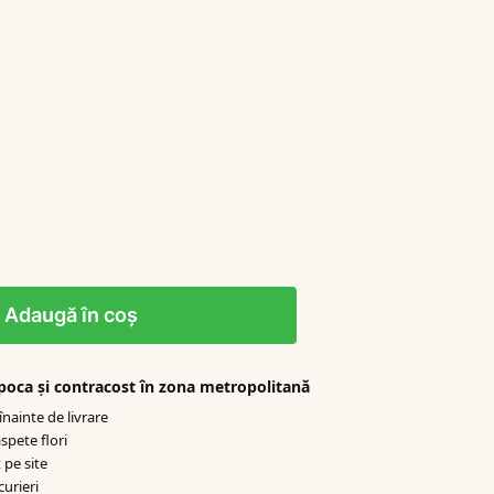
Adaugă în coș
apoca şi contracost în zona metropolitană
nainte de livrare
spete flori
 pe site
curieri