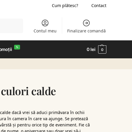
Cum plătesc?
Contact
Caută
Contul meu
Finalizare comandă
%
omoții
0
lei
0
culori calde
calde dacă vrei să aduci primăvara în ochii
ldura în camera în care va ajunge. Se pretează
ârstă și pentru orice tip de eveniment. Fie că
u de nume, o aniversare sau doar vrei să-i