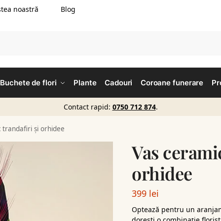
tea noastră
Blog
Buchete de flori
Plante
Cadouri
Coroane funerare
Pr
Contact rapid:
0750 712 874
.
 trandafiri și orhidee
Vas ceramic
orhidee
399
lei
Optează pentru un aranjame
dorești o combinație floris