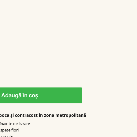
Adaugă în coș
apoca şi contracost în zona metropolitană
nainte de livrare
spete flori
 pe site