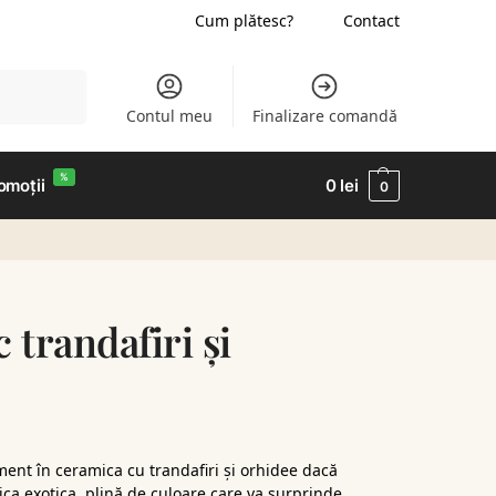
Cum plătesc?
Contact
Caută
Contul meu
Finalizare comandă
%
omoții
0
lei
0
 trandafiri și
nt în ceramica cu trandafiri și orhidee dacă
tica exotica, plină de culoare care va surprinde