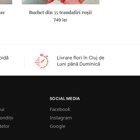
oze
Buchet din 35 trandafiri roșii
749
lei
pidă
Livrare flori în Cluj de
Luni până Duminică
SOCIAL MEDIA
lui
Facebook
ondiții
Instagram
telor
Google