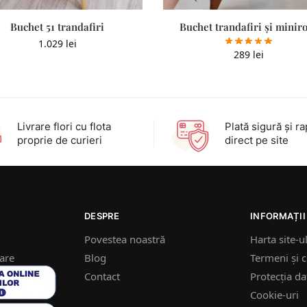
Buchet 51 trandafiri
Buchet trandafiri și minir
1.029
lei
289
lei
Livrare flori cu flota
Plată sigură şi ra
proprie de curieri
direct pe site
DESPRE
INFORMAȚII
Povestea noastră
Harta site-u
nare
Blog
Termeni și c
Contact
Protecția da
Cookie-uri