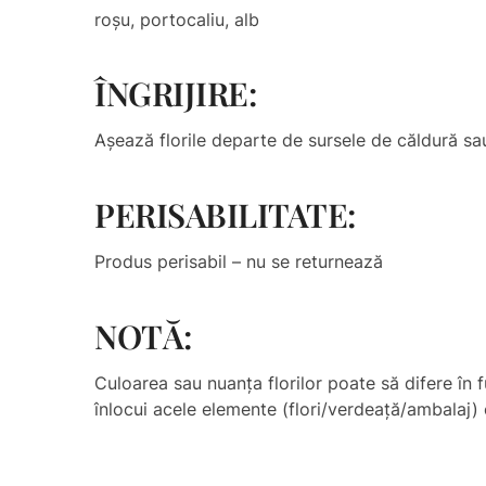
roșu, portocaliu, alb
ÎNGRIJIRE:
Așează florile departe de sursele de căldură sau
PERISABILITATE:
Produs perisabil – nu se returnează
NOTĂ:
Culoarea sau nuanţa florilor poate să difere în f
înlocui acele elemente (flori/verdeață/ambalaj) c