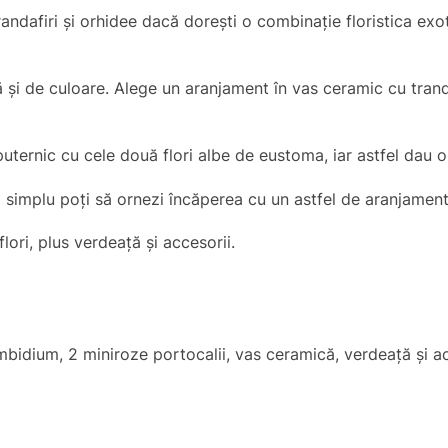
ndafiri și orhidee dacă dorești o combinație floristica exot
ță și de culoare. Alege un aranjament în vas ceramic cu tran
ă puternic cu cele două flori albe de eustoma, iar astfel dau
 simplu poți să ornezi încăperea cu un astfel de aranjament
lori, plus verdeață și accesorii.
mbidium, 2 miniroze portocalii, vas ceramică, verdeață și a