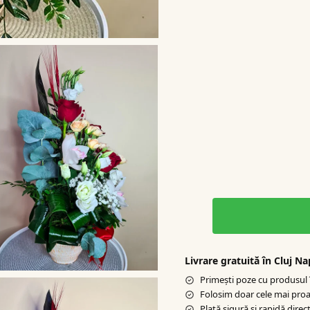
Livrare gratuită în Cluj N
Primești poze cu produsul î
Folosim doar cele mai proa
Plată sigură şi rapidă direct