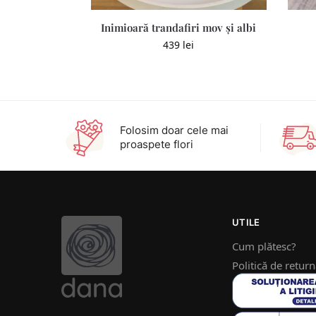
Inimioară trandafiri mov și albi
439
lei
Folosim doar cele mai
proaspete flori
UTILE
Cum plătesc?
Politică de retur