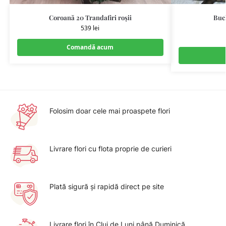
Coroană 20 Trandafiri roșii
Buc
539
lei
Comandă acum
Folosim doar cele mai proaspete flori
Livrare flori cu flota proprie de curieri
Plată sigură şi rapidă direct pe site
Livrare flori în Cluj de Luni până Duminică