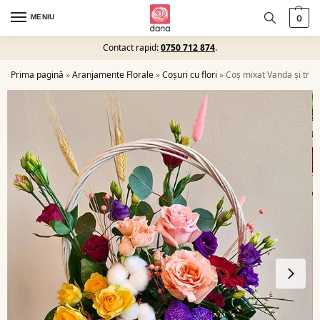
MENIU
0
Contact rapid:
0750 712 874
.
Prima pagină
»
Aranjamente Florale
»
Coșuri cu flori
»
Coș mixat Vanda și tran