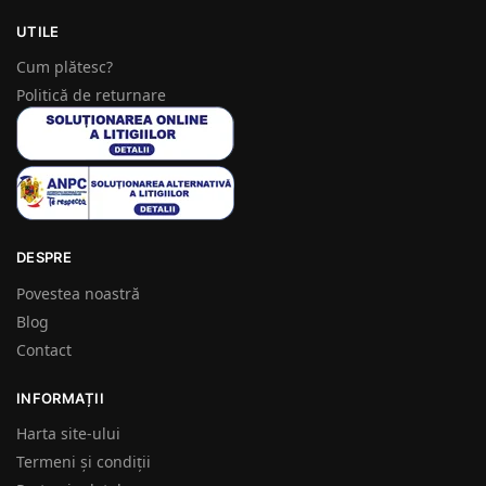
UTILE
Cum plătesc?
Politică de returnare
DESPRE
Povestea noastră
Blog
Contact
INFORMAȚII
Harta site-ului
Termeni și condiții