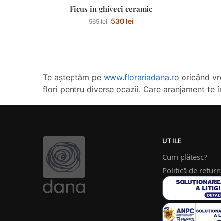
Ficus în ghiveci ceramic
530
lei
565
lei
Te așteptăm pe
www.florariadana.ro
oricând vre
flori pentru diverse ocazii. Care aranjament te 
UTILE
Cum plătesc?
Politică de retur