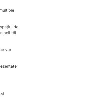
multiple
 spațiul de
ionii tăi
 ce vor
rezentate
 și