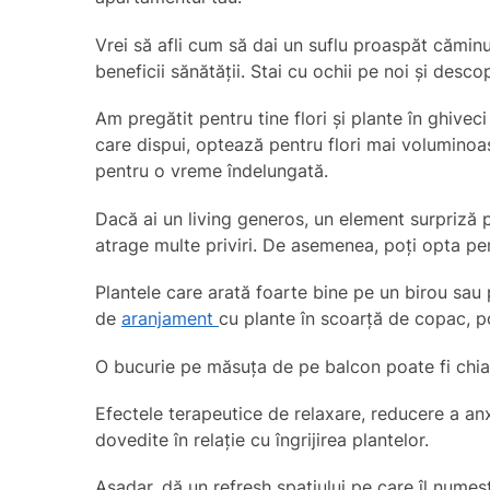
Vrei să afli cum să dai un suflu proaspăt căminul
beneficii sănătății. Stai cu ochii pe noi și desco
Am pregătit pentru tine flori și plante în ghiveci
care dispui, optează pentru flori mai voluminoas
pentru o vreme îndelungată.
Dacă ai un living generos, un element surpriză 
atrage multe priviri. De asemenea, poți opta p
Plantele care arată foarte bine pe un birou sa
de
aranjament
cu plante în scoarță de copac, 
O bucurie pe măsuța de pe balcon poate fi chia
Efectele terapeutice de relaxare, reducere a anx
dovedite în relație cu îngrijirea plantelor.
Așadar, dă un refresh spațiului pe care îl numeș