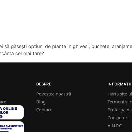
i să găsești opțiuni de plante în ghiveci, buchete, aranjam
încântă cel mai tare?
DESPRE
INFORMAȚII
Povestea noastră
Harta site-u
nare
Blog
Termeni și c
Contact
Protecția da
Cookie-uri
A.N.P.C.