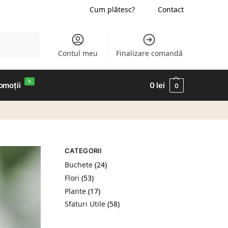
Cum plătesc?
Contact
Caută
Contul meu
Finalizare comandă
%
omoții
0
lei
0
CATEGORII
Buchete
(24)
Flori
(53)
Plante
(17)
Sfaturi Utile
(58)