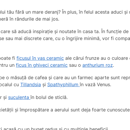
ui tău fără un mare deranj? În plus, în felul acesta aduci și 
peră în rândurile de mai jos.
 care să aducă inspirație și noutate în casa ta. În funcție de
e sau mai discrete care, cu o îngrijire minimă, vor fi compan
poate fi
ficusul în vas ceramic
ale cărui frunze au o culoare
entru un
ficus în ghiveci ceramic
sau o
anthurium roz
.
u pe o măsuță de cafea și care au un farmec aparte sunt rep
pocalul cu
Tillandsia
și
Spathyphillum
în vază Venus.
r și
suculenta
în bolul de sticlă.
ietății și împrospătare a aerului sunt deja foarte cunoscute
ti acasă cu un buget redus și cu multiple beneficii.