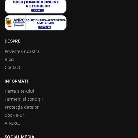
DESPRE
Povestea noastră
Blog
Contact
INFORMAȚII
Harta site-ului
Termeni și condiții
Protecția datelor
Cookie-uri
A.N.P.C.
SOCIAL MEDIA