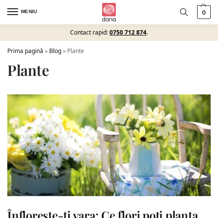
MENIU
0
Contact rapid:
0750 712 874
.
Prima pagină
»
Blog
»
Plante
Plante
Înflorește-ți vara: Ce flori poți planta