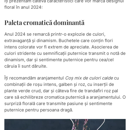
Îți prezentăm câteva caracteristici care vor marca designul
floral în anul 2024:
Paleta cromatică dominantă
Anul 2024 se remarcă printr-o explozie de culori,
extravaganță și dinamism. Buchetele care conțin flori
intens colorate vor fi extrem de apreciate. Asocierea de
culori stridente cu semnificații puternice transmit o notă de
dinamism, dar și sentimente puternice pentru cea/cel
căruia îi sunt dăruite.
Îți recomandăm aranjamentul
Coș mix de culori calde
cu
combinații de roșu intens, galben și roz, cu inserții de
plante verde crud, dar și câteva fire de trandafiri roz pal
care să echilibreze cromatica puternică a aranjamentului. O
surpriză florală care transmite pasiune și sentimente
puternice pentru persoana dragă.