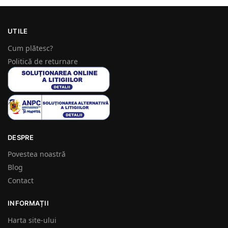
UTILE
Cum plătesc?
Politică de returnare
DESPRE
Povestea noastră
Blog
Contact
INFORMAȚII
Harta site-ului