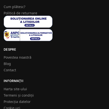
Cum plătesc?
Politică de returnare
DESPRE
Povestea noastră
Blog
Contact
INFORMAȚII
Harta site-ului
Termeni și condiții
Protecția datelor
Cookie-uri