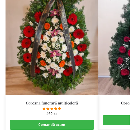
Coroana funerară multicoloră
Coroa
469
lei
Comandă acum