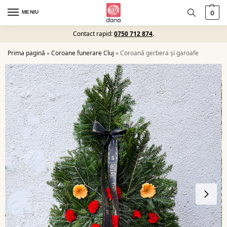
MENIU
0
Contact rapid:
0750 712 874
.
Prima pagină
»
Coroane funerare Cluj
»
Coroană gerbera și garoafe