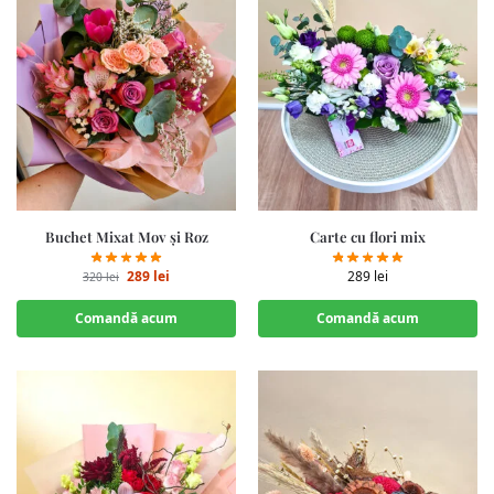
Buchet Mixat Mov și Roz
Carte cu flori mix
289
lei
289
lei
320
lei
Comandă acum
Comandă acum