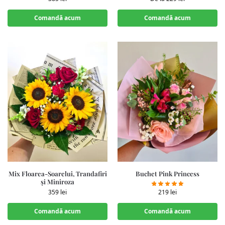
Comandă acum
Comandă acum
Mix Floarea-Soarelui, Trandafiri
Buchet Pink Princess
și Miniroza
219
lei
359
lei
Comandă acum
Comandă acum