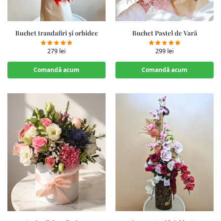
Buchet trandafiri și orhidee
Buchet Pastel de Vară
279
lei
299
lei
Comandă acum
Comandă acum