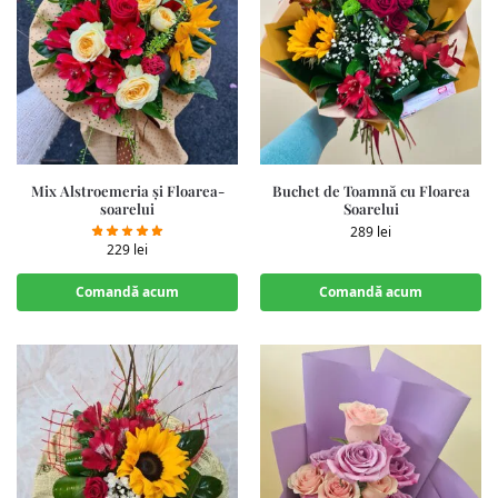
Mix Alstroemeria și Floarea-
Buchet de Toamnă cu Floarea
soarelui
Soarelui
289
lei
229
lei
Comandă acum
Comandă acum