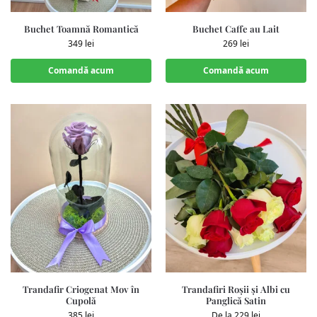
Buchet Toamnă Romantică
Buchet Caffe au Lait
349
lei
269
lei
Comandă acum
Comandă acum
Trandafir Criogenat Mov în
Trandafiri Roșii și Albi cu
Cupolă
Panglică Satin
385
lei
De la
229
lei