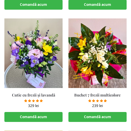
Comandă acum
Comandă acum
Cutie cu frezii și lavandă
Buchet 7 frezii multicolore
329
lei
239
lei
Comandă acum
Comandă acum