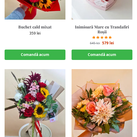
Buchet cald mixat
Inimioară Mare cu Trandafiri
Roșii
359
lei
579
lei
645
lei
Comandă acum
Comandă acum