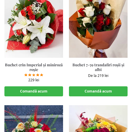
Buchet crin Imperial și miniroză
Buchet 7-59 trandafiri roșii și
roșie
albi
De la
219
lei
229
lei
Comandă acum
Comandă acum