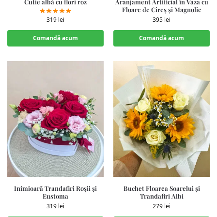
Cutie albă cu flori roz
Aranjament Artificial în Vaza cu
Floare de Cireș și Magnolie
319
lei
395
lei
Comandă acum
Comandă acum
Inimioară Trandafiri Roșii și
Buchet Floarea Soarelui și
Eustoma
Trandafiri Albi
319
lei
279
lei