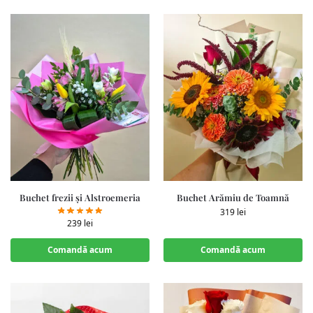
Buchet frezii și Alstroemeria
Buchet Arămiu de Toamnă
319
lei
239
lei
Comandă acum
Comandă acum