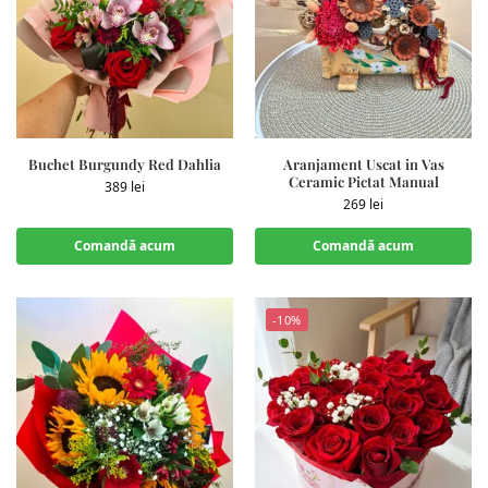
Buchet Burgundy Red Dahlia
Aranjament Uscat in Vas
Ceramic Pictat Manual
389
lei
269
lei
Comandă acum
Comandă acum
-10%