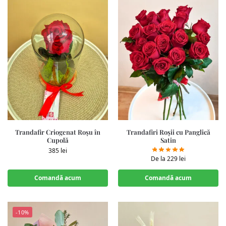
Trandafir Criogenat Roșu în
Trandafiri Roșii cu Panglică
Cupolă
Satin
385
lei
De la
229
lei
Comandă acum
Comandă acum
-10%