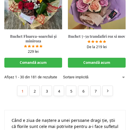
Buchet Floarea-soarelui și
Buchet 7-59 trandafiri roz si mov
miniroza
De la
219
lei
229
lei
Comandă acum
Comandă acum
Afișez 1 - 30 din 181 de rezultate
1
2
3
4
5
6
7
Când e ziua de naștere a unei persoane dragi ție, știi
că florile sunt cele mai potrivite pentru a-i face sufletul