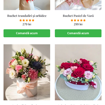
Buchet trandafiri și orhidee
Buchet Pastel de Vară
279
lei
299
lei
Comandă acum
Comandă acum