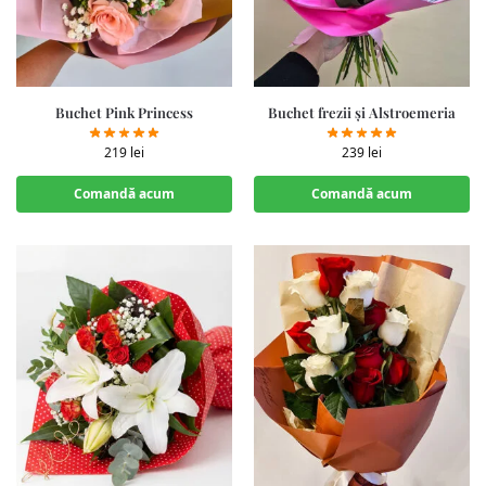
Buchet Pink Princess
Buchet frezii și Alstroemeria
219
lei
239
lei
Comandă acum
Comandă acum