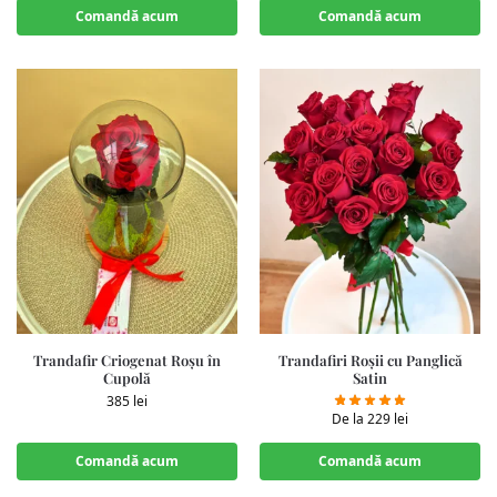
Comandă acum
Comandă acum
Trandafir Criogenat Roșu în
Trandafiri Roșii cu Panglică
Cupolă
Satin
385
lei
De la
229
lei
Comandă acum
Comandă acum