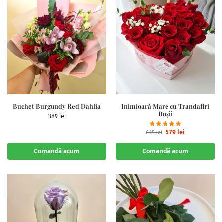
Buchet Burgundy Red Dahlia
Inimioară Mare cu Trandafiri
Roșii
389
lei
579
lei
645
lei
Comandă acum
Comandă acum