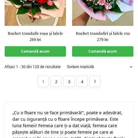
Buchet trandafir roșu și lalele
Buchet trandafiri și lalele roz
269
lei
279
lei
Comandă acum
Comandă acum
Afișez 1 - 30 din 120 de rezultate
1
2
3
4
„Cu o floare nu se face primăvară!”, poate e adevărat,
dar cu siguranță cu o floare începe primăvara. Este
luna femeii! Femeia care ți-a dat viață, femeia care
pășește alături de tine și poate femeie pe care ai