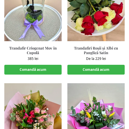
Trandafir Criogenat Mov în
Trandafiri Roșii și Albi cu
Cupolă
Panglică Satin
385
lei
De la
229
lei
Comandă acum
Comandă acum