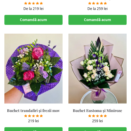
De la
219
lei
De la
259
lei
Comandă acum
Comandă acum
Buchet trandafiri și frezii mov
Buchet Eustoma și Miniroze
219
lei
259
lei