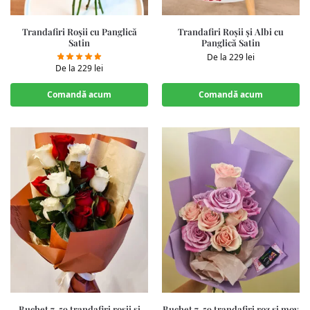
Trandafiri Roșii cu Panglică
Trandafiri Roșii și Albi cu
Satin
Panglică Satin
De la
229
lei
De la
229
lei
Comandă acum
Comandă acum
Buchet 7-59 trandafiri roșii și
Buchet 7-59 trandafiri roz si mov