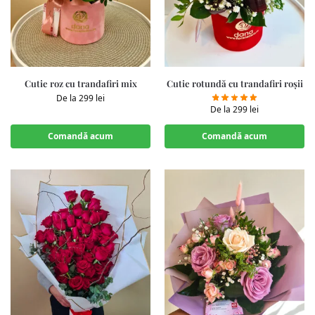
Cutie roz cu trandafiri mix
Cutie rotundă cu trandafiri roșii
De la
299
lei
De la
299
lei
Comandă acum
Comandă acum