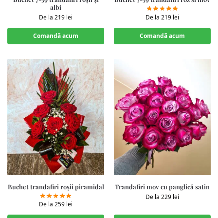
albi
De la
219
lei
De la
219
lei
Comandă acum
Comandă acum
Buchet trandafiri roșii piramidal
Trandafiri mov cu panglică satin
De la
229
lei
De la
259
lei