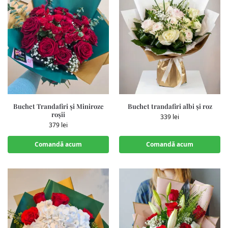
Buchet Trandafiri și Miniroze
Buchet trandafiri albi și roz
roșii
339
lei
379
lei
Comandă acum
Comandă acum