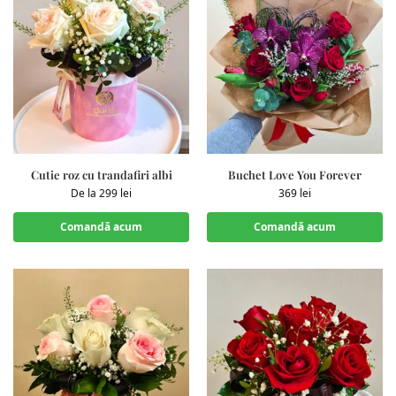
Cutie roz cu trandafiri albi
Buchet Love You Forever
De la
299
lei
369
lei
Comandă acum
Comandă acum