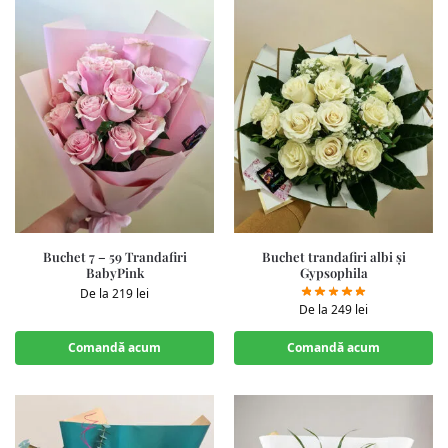
Buchet 7 – 59 Trandafiri
Buchet trandafiri albi și
BabyPink
Gypsophila
De la
219
lei
De la
249
lei
Comandă acum
Comandă acum