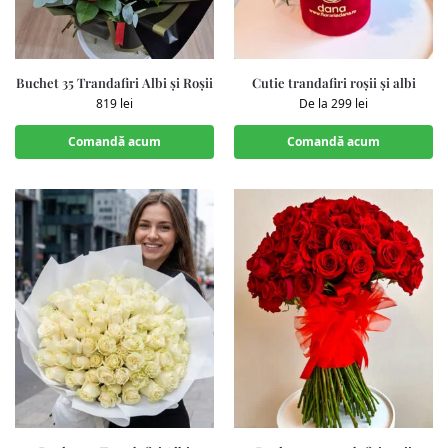
Buchet 35 Trandafiri Albi și Roșii
Cutie trandafiri roșii și albi
819
lei
De la
299
lei
Comandă acum
Comandă acum