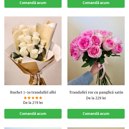
Comandă acum
Comandă acum
Buchet 7-59 trandafiri albi
Trandafiri roz cu panglică satin
De la
229
lei
De la
219
lei
Comandă acum
Comandă acum