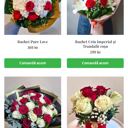
Buchet Pure Love
Buchet Crin Imperial și
Trandafir roșu
369
lei
299
lei
Comandă acum
Comandă acum