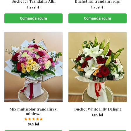
Buchet 75 Trandafiri Albi
Buchet 101 trandafiri roșii
1.279
lei
1.789
lei
Comandă acum
Comandă acum
Mix multicolor trandafiri și
Buchet White Lilly Delight
miniroze
689
lei
969
lei