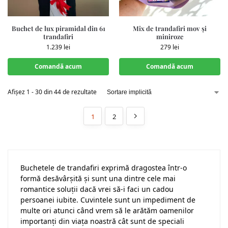
Buchet de lux piramidal din 61
Mix de trandafiri mov și
trandafiri
miniroze
1.239
lei
279
lei
Comandă acum
Comandă acum
Afișez 1 - 30 din 44 de rezultate
1
2
Buchetele de trandafiri exprimă dragostea într-o
formă desăvârșită și sunt una dintre cele mai
romantice soluții dacă vrei să-i faci un cadou
persoanei iubite. Cuvintele sunt un impediment de
multe ori atunci când vrem să le arătăm oamenilor
importanți din viața noastră cât sunt de speciali