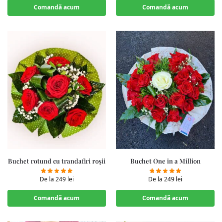
Comandă acum
Comandă acum
Buchet rotund cu trandafiri roșii
Buchet One in a Million
De la
249
lei
De la
249
lei
Comandă acum
Comandă acum