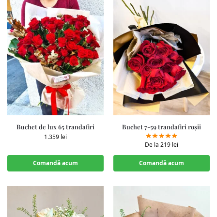
Buchet de lux 65 trandafiri
Buchet 7-59 trandafiri roșii
1.359
lei
De la
219
lei
Comandă acum
Comandă acum