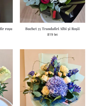
fir roșu
Buchet 35 Trandafiri Albi și Roșii
819
lei