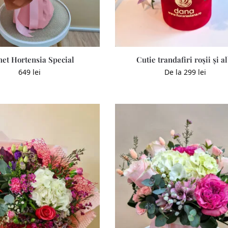
et Hortensia Special
Cutie trandafiri roșii și al
649
lei
De la
299
lei