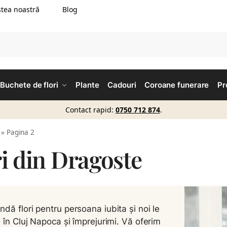
tea noastră
Blog
Buchete de flori
Plante
Cadouri
Coroane funerare
Pr
Contact rapid:
0750 712 874
.
»
Pagina 2
i din Dragoste
dă flori pentru persoana iubita și noi le
m în Cluj Napoca și împrejurimi. Vă oferim