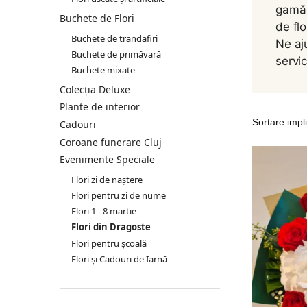
gamă 
Buchete de Flori
de fl
Buchete de trandafiri
Ne aj
Buchete de primăvară
servici
Buchete mixate
Colecția Deluxe
Plante de interior
Cadouri
Coroane funerare Cluj
Evenimente Speciale
Flori zi de naștere
Flori pentru zi de nume
Flori 1 - 8 martie
Flori din Dragoste
Flori pentru școală
Flori și Cadouri de Iarnă