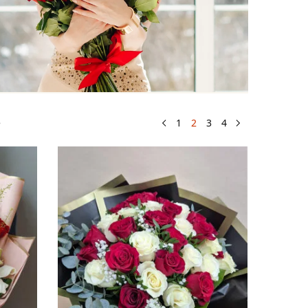
e
1
2
3
4