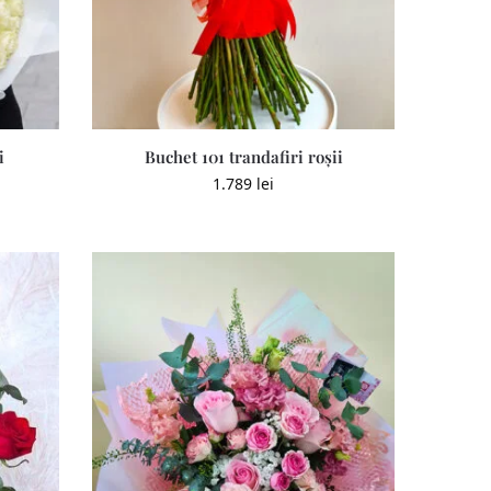
i
Buchet 101 trandafiri roșii
1.789
lei