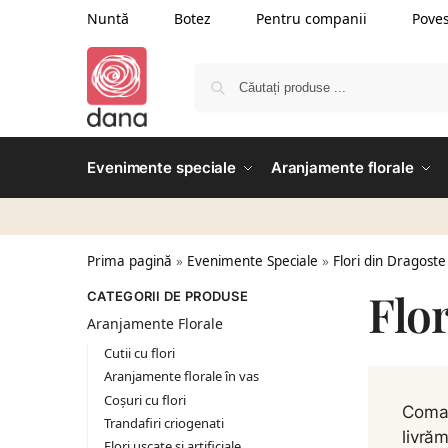
Nuntă
Botez
Pentru companii
Poves
Evenimente speciale
Aranjamente florale
Prima pagină
»
Evenimente Speciale
»
Flori din Dragoste
Flor
CATEGORII DE PRODUSE
Aranjamente Florale
Cutii cu flori
Aranjamente florale în vas
Coșuri cu flori
Coman
Trandafiri criogenati
livră
Flori uscate și artificiale