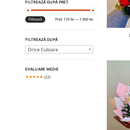
FILTREAZĂ DUPĂ PREȚ
Preț:
170 lei
—
1.900 lei
Filtrează
FILTREAZĂ DUPĂ
Orice Culoare
EVALUARE MEDIE
(22)