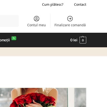
Cum plătesc?
Contact
Caută
Contul meu
Finalizare comandă
%
omoții
0
lei
0