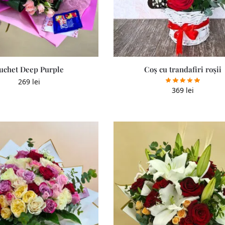
uchet Deep Purple
Coș cu trandafiri roșii
269
lei
369
lei