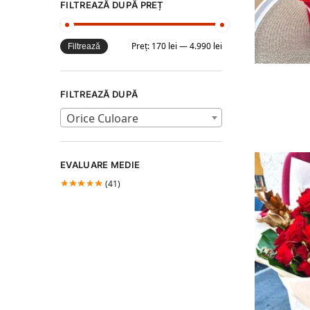
FILTREAZĂ DUPĂ PREȚ
Preț:
170 lei
—
4.990 lei
Filtrează
FILTREAZĂ DUPĂ
Orice Culoare
EVALUARE MEDIE
(41)