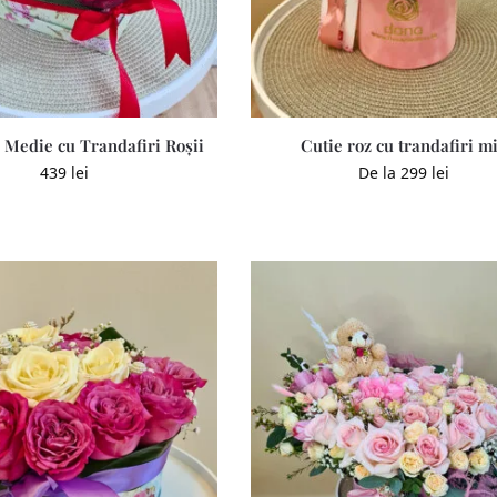
 Medie cu Trandafiri Roșii
Cutie roz cu trandafiri m
439
lei
De la
299
lei