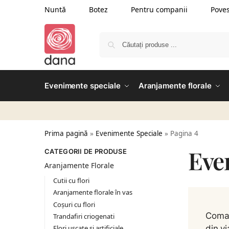
Nuntă
Botez
Pentru companii
Poves
Evenimente speciale
Aranjamente florale
Prima pagină
»
Evenimente Speciale
»
Pagina 4
Eve
CATEGORII DE PRODUSE
Aranjamente Florale
Cutii cu flori
Aranjamente florale în vas
Coșuri cu flori
Coman
Trandafiri criogenati
Flori uscate și artificiale
din vi