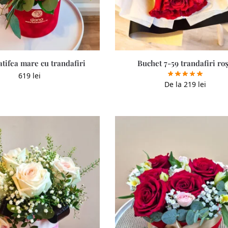
atifea mare cu trandafiri
Buchet 7-59 trandafiri roș
619
lei
De la
219
lei