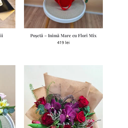
ii
Poșetă – Inimă Mare cu Flori Mix
419
lei