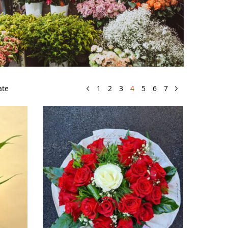
ate
1
2
3
4
5
6
7