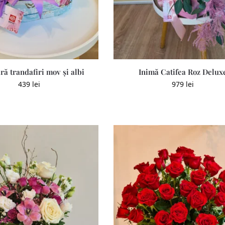
ră trandafiri mov și albi
Inimă Catifea Roz Delux
439
lei
979
lei