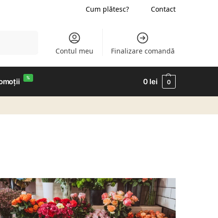
Cum plătesc?
Contact
Caută
Contul meu
Finalizare comandă
%
omoții
0
lei
0