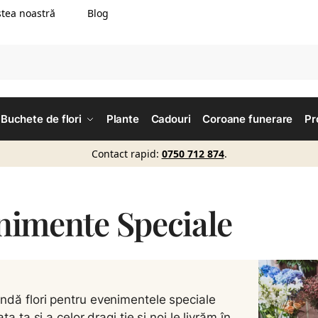
tea noastră
Blog
Buchete de flori
Plante
Cadouri
Coroane funerare
Pr
Contact rapid:
0750 712 874
.
nimente Speciale
dă flori pentru evenimentele speciale
ața ta și a celor dragi ție și noi le livrăm în