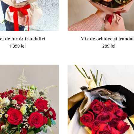
t de lux 65 trandafiri
Mix de orhidee și trandaf
1.359
lei
289
lei