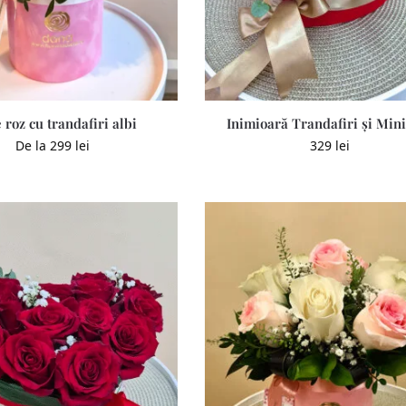
 roz cu trandafiri albi
Inimioară Trandafiri și Min
De la
299
lei
329
lei