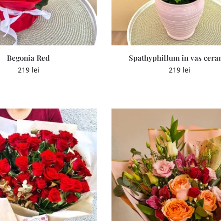
Begonia Red
Spathyphillum în vas cera
219
lei
219
lei