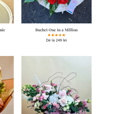
mic
Buchet One in a Million
De la
249
lei